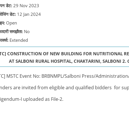
पन डेट:
29 Nov 2023
लोजिंग डेट:
12 Jan 2024
इप:
Open
़ादारी समझौता:
No
ार्क्स:
Extended
TC] CONSTRUCTION OF NEW BUILDING FOR NUTRITIONAL REH
AT SALBONI RURAL HOSPITAL, CHAKTARINI, SALBONI 2. Co
C] MSTC Event No: BRBNMPL/Salboni Press/Administration
nders are invited from eligible and qualified bidders for su
igendum-I uploaded as File-2.