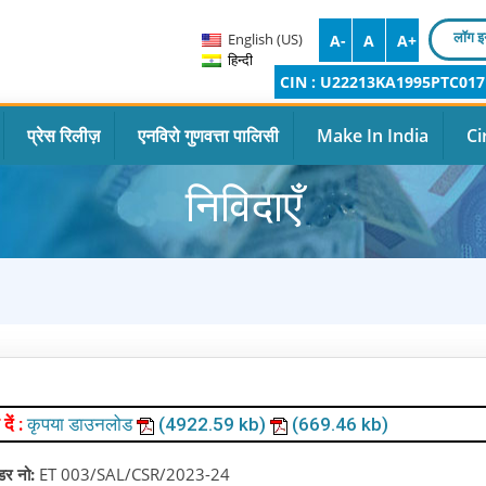
लॉग इ
English (US)
A-
A
A+
हिन्दी
CIN : U22213KA1995PTC017
प्रेस रिलीज़
एनविरो गुणवत्ता पालिसी
Make In India
Ci
निविदाएँ
 दें :
कृपया डाउनलोड
(4922.59 kb)
(669.46 kb)
ंडर नो:
ET 003/SAL/CSR/2023-24