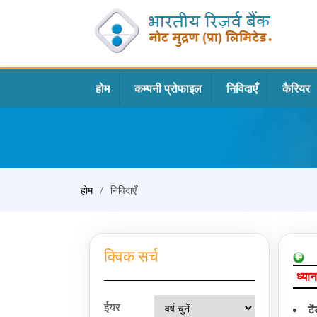
होम
कम्पनी प्रोफाइल
निविदाएँ
कैरियर
होम
निविदाएँ
क्विक सर्च
ध्यान
ईयर
टे