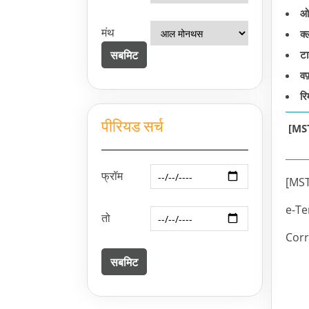
ओ
मंथ
क्
टा
वफ
रिम
पीरियड सर्च
[MS
फ्रॉम
[MST
e-Te
तो
Corr