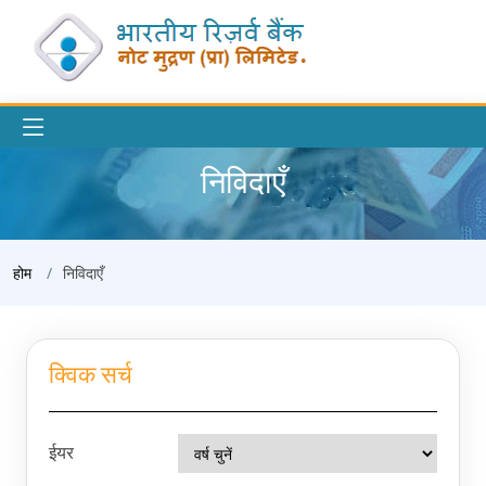
निविदाएँ
होम
निविदाएँ
क्विक सर्च
ईयर