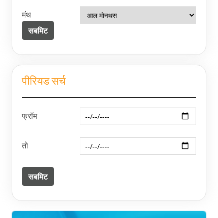
मंथ
पीरियड सर्च
फ्रॉम
तो