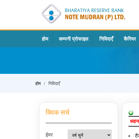
होम
कम्पनी प्रोफाइल
निविदाएँ
कैरियर
होम
निविदाएँ
क्विक सर्च
ध्यान
ईयर
टे