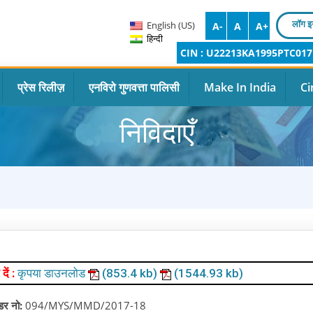
लॉग इ
English (US)
A-
A
A+
हिन्दी
CIN : U22213KA1995PTC017
प्रेस रिलीज़
एनविरो गुणवत्ता पालिसी
Make In India
Ci
निविदाएँ
 दें :
कृपया डाउनलोड
(853.4 kb)
(1544.93 kb)
ंडर नो:
094/MYS/MMD/2017-18