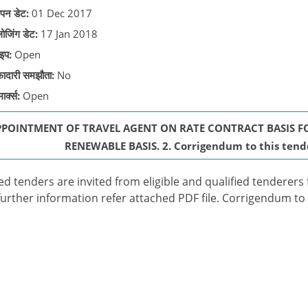
पन डेट:
01 Dec 2017
लोजिंग डेट:
17 Jan 2018
इप:
Open
़ादारी समझौता:
No
ार्क्स:
Open
POINTMENT OF TRAVEL AGENT ON RATE CONTRACT BASIS FO
RENEWABLE BASIS. 2. Corrigendum to this tende
ed tenders are invited from eligible and qualified tenderers 
further information refer attached PDF file. Corrigendum to 