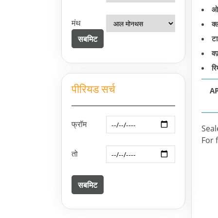
ओ
मंथ
क्
टा
वफ
रिम
पीरियड सर्च
AP
फ्रॉम
Seal
For 
तो