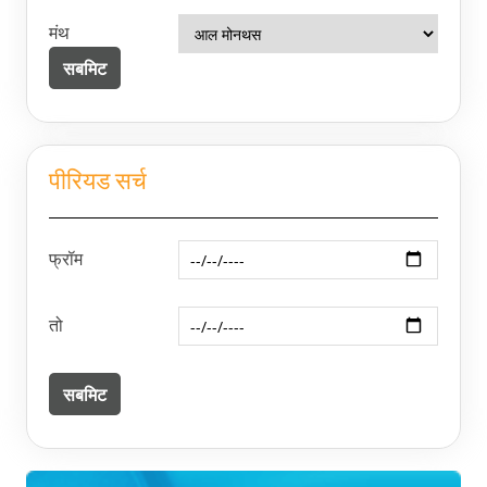
मंथ
पीरियड सर्च
फ्रॉम
तो