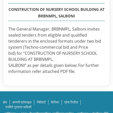
CONSTRUCTION OF NURSERY SCHOOL BUILDING AT
BRBNMPL, SALBONI
The General Manager, BRBNMPL, Salboni invites
sealed tenders from eligible and qualified
tenderers in the enclosed formats under two bid
system (Techno-commercial bid and Price
bid) for “CONSTRUCTION OF NURSERY SCHOOL
BUILDING AT BRBNMPL,
SALBONI” as per details given below: For further
information refer attached PDF file.
होम
कम्पनी प्रोफाइल
निविदाएँ
कैरियर
प्रेस रिलीज़
एनविरो गुणवत्ता पालिसी