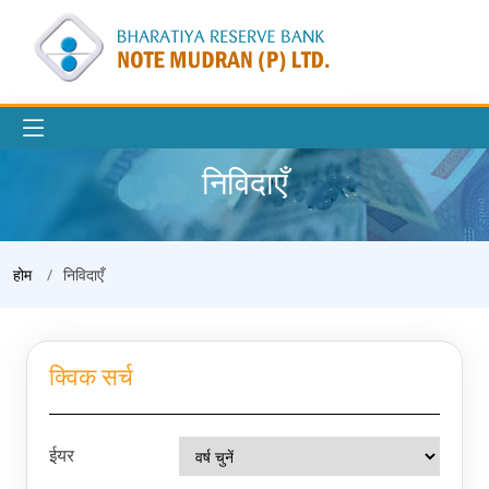
निविदाएँ
होम
निविदाएँ
क्विक सर्च
ईयर