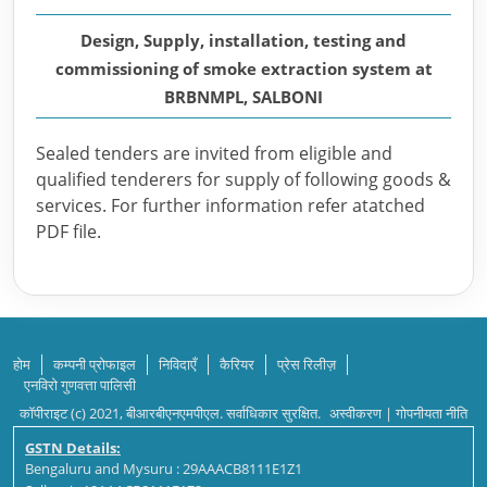
Design, Supply, installation, testing and
commissioning of smoke extraction system at
BRBNMPL, SALBONI
Sealed tenders are invited from eligible and
qualified tenderers for supply of following goods &
services. For further information refer atatched
PDF file.
होम
कम्पनी प्रोफाइल
निविदाएँ
कैरियर
प्रेस रिलीज़
एनविरो गुणवत्ता पालिसी
कॉपीराइट (c) 2021, बीआरबीएनएमपीएल. सर्वाधिकार सुरक्षित.
अस्वीकरण
|
गोपनीयता नीति
GSTN Details:
Bengaluru and Mysuru : 29AAACB8111E1Z1