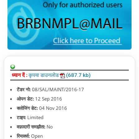
ध्यान दें :
कृपया डाउनलोड
(687.7 kb)
टेंडर नो:
08/SAL/MAINT/2016-17
ओपन डेट:
12 Sep 2016
क्लोजिंग डेट:
04 Nov 2016
टाइप:
Limited
वफ़ादारी समझौता:
No
रिमार्क्स:
Open