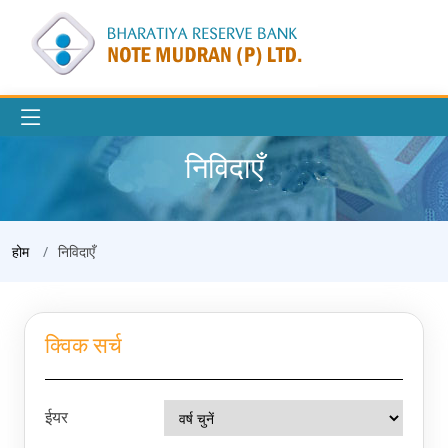
निविदाएँ
होम
निविदाएँ
क्विक सर्च
ईयर