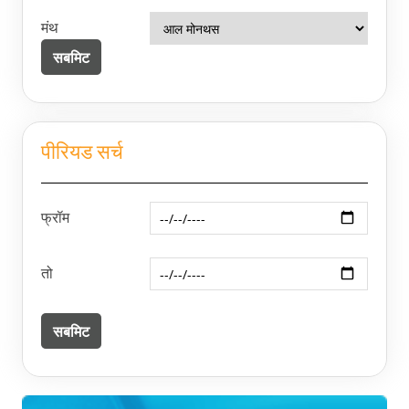
मंथ
पीरियड सर्च
फ्रॉम
तो