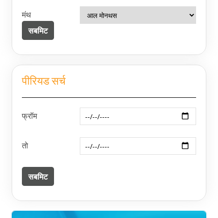
मंथ
पीरियड सर्च
फ्रॉम
तो