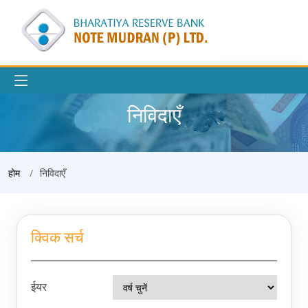
निविदाएँ
होम
निविदाएँ
क्विक सर्च
ईयर