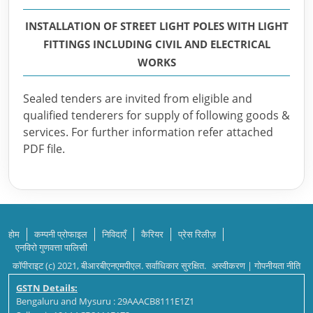
INSTALLATION OF STREET LIGHT POLES WITH LIGHT
FITTINGS INCLUDING CIVIL AND ELECTRICAL
WORKS
Sealed tenders are invited from eligible and
qualified tenderers for supply of following goods &
services. For further information refer attached
PDF file.
होम
कम्पनी प्रोफाइल
निविदाएँ
कैरियर
प्रेस रिलीज़
एनविरो गुणवत्ता पालिसी
कॉपीराइट (c) 2021, बीआरबीएनएमपीएल. सर्वाधिकार सुरक्षित.
अस्वीकरण
|
गोपनीयता नीति
GSTN Details:
Bengaluru and Mysuru : 29AAACB8111E1Z1