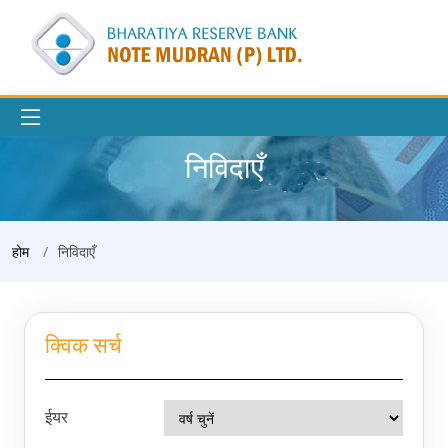
निविदाएँ
होम
निविदाएँ
क्विक सर्च
ईयर