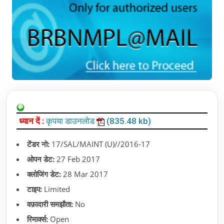
ध्यान दें :
कृपया डाउनलोड
(835.48 kb)
टेंडर नो:
17/SAL/MAINT (U)//2016-17
ओपन डेट:
27 Feb 2017
क्लोजिंग डेट:
28 Mar 2017
टाइप:
Limited
वफ़ादारी समझौता:
No
रिमार्क्स:
Open