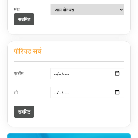
मंथ
पीरियड सर्च
फ्रॉम
तो