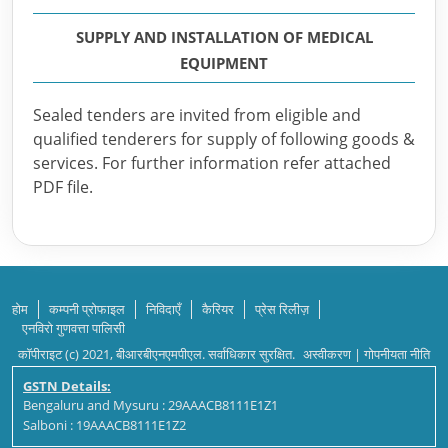
SUPPLY AND INSTALLATION OF MEDICAL
EQUIPMENT
Sealed tenders are invited from eligible and
qualified tenderers for supply of following goods &
services. For further information refer attached
PDF file.
होम
कम्पनी प्रोफाइल
निविदाएँ
कैरियर
प्रेस रिलीज़
एनविरो गुणवत्ता पालिसी
कॉपीराइट (c) 2021, बीआरबीएनएमपीएल. सर्वाधिकार सुरक्षित.
अस्वीकरण
|
गोपनीयता नीति
GSTN Details:
Bengaluru and Mysuru : 29AAACB8111E1Z1
Salboni : 19AAACB8111E1Z2