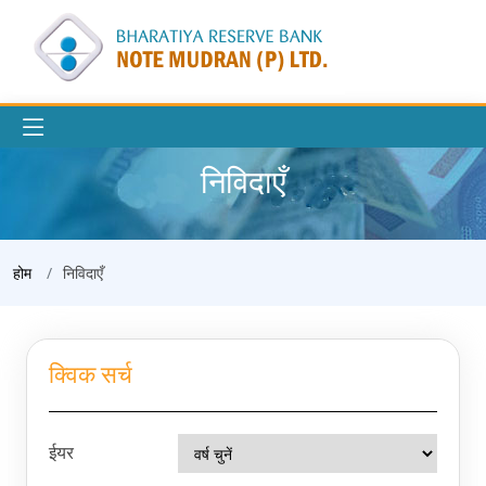
निविदाएँ
होम
निविदाएँ
क्विक सर्च
ईयर