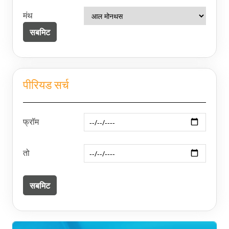
मंथ
पीरियड सर्च
फ्रॉम
तो