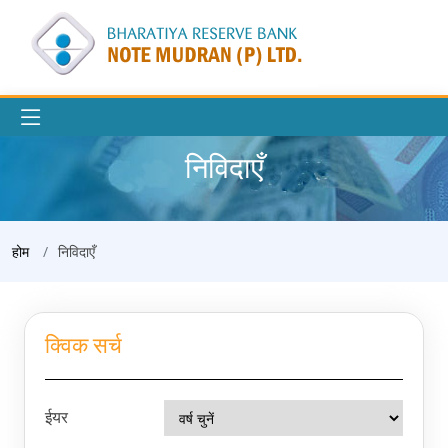
निविदाएँ
होम
निविदाएँ
क्विक सर्च
ईयर