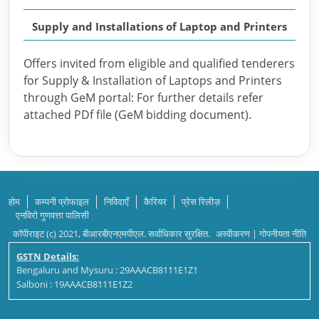
Supply and Installations of Laptop and Printers
Offers invited from eligible and qualified tenderers
for Supply & Installation of Laptops and Printers
through GeM portal: For further details refer
attached PDf file (GeM bidding document).
होम
कम्पनी प्रोफाइल
निविदाएँ
कैरियर
प्रेस रिलीज़
एनविरो गुणवत्ता पालिसी
कॉपीराइट (c) 2021, बीआरबीएनएमपीएल. सर्वाधिकार सुरक्षित.
अस्वीकरण
|
गोपनीयता नीति
GSTN Details:
Bengaluru and Mysuru : 29AAACB8111E1Z1
Salboni : 19AAACB8111E1Z2