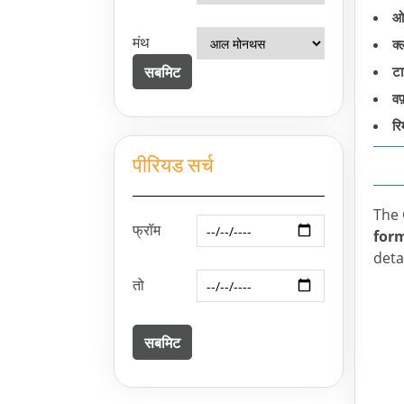
ओ
मंथ
क्
टा
वफ
रिम
पीरियड सर्च
The 
फ्रॉम
for
deta
तो