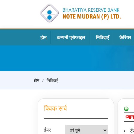
होम
कम्पनी प्रोफाइल
निविदाएँ
कैरियर
होम
निविदाएँ
क्विक सर्च
ध्यान
ईयर
टे