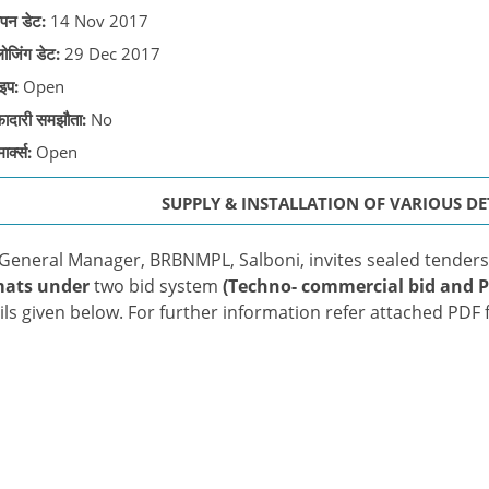
पन डेट:
14 Nov 2017
लोजिंग डेट:
29 Dec 2017
इप:
Open
़ादारी समझौता:
No
ार्क्स:
Open
SUPPLY & INSTALLATION OF VARIOUS D
General Manager, BRBNMPL, Salboni, invites sealed tender
mats under
two bid system
(Techno- commercial bid and Pr
ils given below. For further information refer attached PDF f