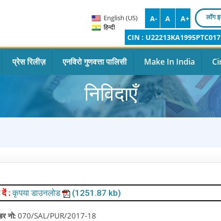
लॉग इ
English (US)
A-
A
A+
हिन्दी
CIN : U22213KA1995PTC017
प्रेस रिलीज़
एनविरो गुणवत्ता पालिसी
Make In India
Ci
निविदाएँ
 दें :
कृपया डाउनलोड
(1251.87 kb)
ंडर नो:
070/SAL/PUR/2017-18