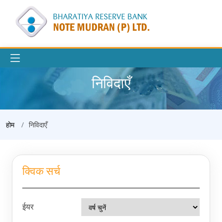
निविदाएँ
होम
निविदाएँ
क्विक सर्च
ईयर