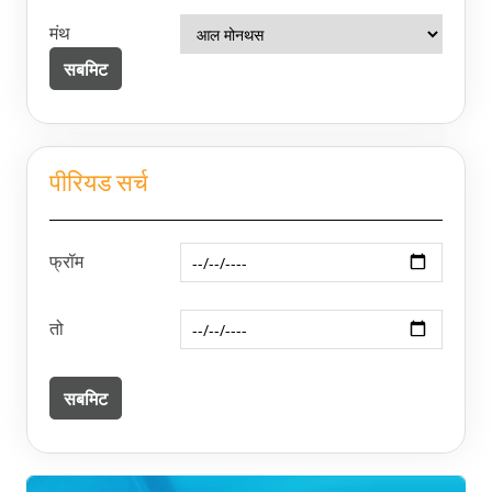
मंथ
पीरियड सर्च
फ्रॉम
तो