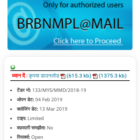
ध्यान दें :
कृपया डाउनलोड
(615.3 kb)
(1375.3 kb)
टेंडर नो:
133/MYS/MMD/2018-19
ओपन डेट:
04 Feb 2019
क्लोजिंग डेट:
13 Mar 2019
टाइप:
Limited
वफ़ादारी समझौता:
No
रिमार्क्स:
Open