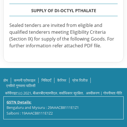
SUPPLY OF DI-OCTYL PTHALATE
Sealed tenders are invited from eligible and
qualified tenderers meeting Eligibility Criteria
(Section IX) for supply of the following Goods. For
further information refer attached PDF file.
होम
कम्पनी प्रोफाइल
निविदाएँ
कैरियर
प्रेस रिलीज़
एनविरो गुणवत्ता पालिसी
कॉपीराइट (c) 2021, बीआरबीएनएमपीएल. सर्वाधिकार सुरक्षित.
अस्वीकरण
|
गोपनीयता नीति
GSTN Details:
Bengaluru and Mysuru : 29AAACB8111E1Z1
Salboni : 19AAACB8111E1Z2