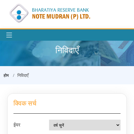
निविदाएँ
होम
निविदाएँ
क्विक सर्च
ईयर