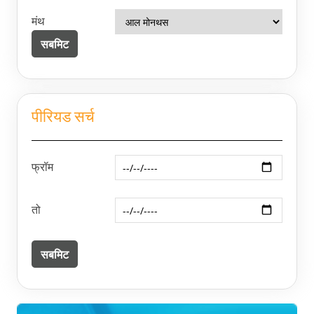
मंथ
पीरियड सर्च
फ्रॉम
तो