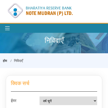
निविदाएँ
होम
निविदाएँ
क्विक सर्च
ईयर