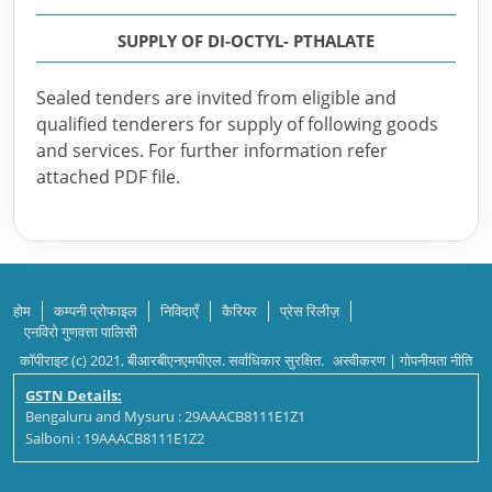
SUPPLY OF DI-OCTYL- PTHALATE
Sealed tenders are invited from eligible and
qualified tenderers for supply of following goods
and services. For further information refer
attached PDF file.
होम
कम्पनी प्रोफाइल
निविदाएँ
कैरियर
प्रेस रिलीज़
एनविरो गुणवत्ता पालिसी
कॉपीराइट (c) 2021, बीआरबीएनएमपीएल. सर्वाधिकार सुरक्षित.
अस्वीकरण
|
गोपनीयता नीति
GSTN Details:
Bengaluru and Mysuru : 29AAACB8111E1Z1
Salboni : 19AAACB8111E1Z2