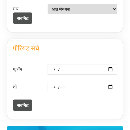
मंथ
पीरियड सर्च
फ्रॉम
तो