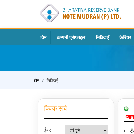
होम
कम्पनी प्रोफाइल
निविदाएँ
कैरियर
होम
निविदाएँ
क्विक सर्च
ध्यान
ईयर
टे