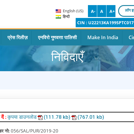
लॉग इ
English (US)
A-
A
A+
हिन्दी
CIN : U22213KA1995PTC017
प्रेस रिलीज़
एनविरो गुणवत्ता पालिसी
Make In India
Ci
निविदाएँ
 दें :
कृपया डाउनलोड
(111.78 kb)
(767.01 kb)
ंडर नो:
056/SAL/PUR/2019-20