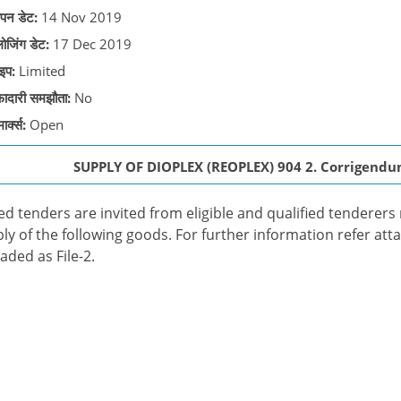
पन डेट:
14 Nov 2019
लोजिंग डेट:
17 Dec 2019
इप:
Limited
़ादारी समझौता:
No
ार्क्स:
Open
SUPPLY OF DIOPLEX (REOPLEX) 904 2. Corrigendum-
ed tenders are invited from eligible and qualified tenderers me
ly of the following goods. For further information refer atta
aded as File-2.