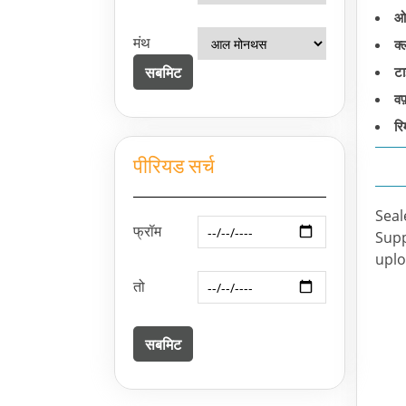
ओ
मंथ
क्
टा
वफ
रिम
पीरियड सर्च
Seal
फ्रॉम
Supp
uplo
तो