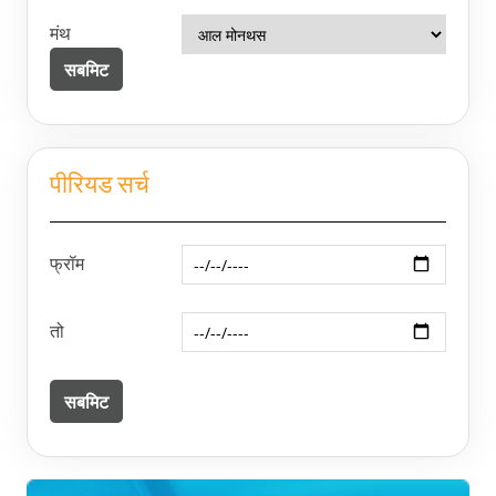
मंथ
पीरियड सर्च
फ्रॉम
तो