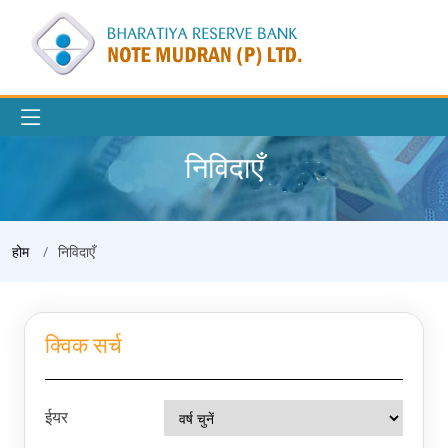
निविदाएँ
होम
निविदाएँ
क्विक सर्च
ईयर