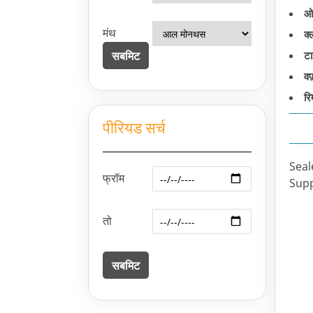
ओ
मंथ
क्
टा
वफ
रिम
पीरियड सर्च
Seal
फ्रॉम
Supp
तो