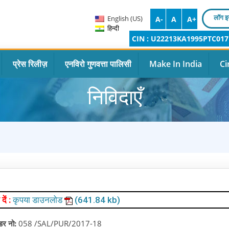
लॉग इ
English (US)
A-
A
A+
हिन्दी
CIN : U22213KA1995PTC017
प्रेस रिलीज़
एनविरो गुणवत्ता पालिसी
Make In India
Ci
निविदाएँ
 दें :
कृपया डाउनलोड
(641.84 kb)
ंडर नो:
058 /SAL/PUR/2017-18