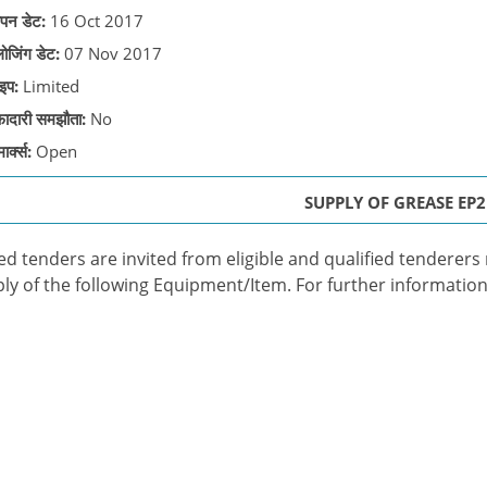
पन डेट:
16 Oct 2017
लोजिंग डेट:
07 Nov 2017
इप:
Limited
़ादारी समझौता:
No
ार्क्स:
Open
SUPPLY OF GREASE EP2
ed tenders are invited from eligible and qualified tenderers m
ly of the following Equipment/Item. For further information 