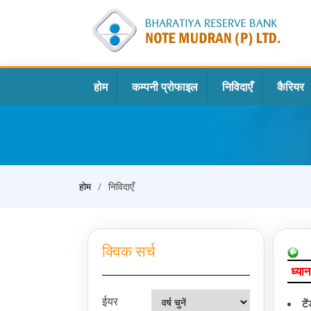
होम
कम्पनी प्रोफाइल
निविदाएँ
कैरियर
होम
निविदाएँ
क्विक सर्च
ध्यान
ईयर
टे