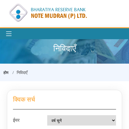
निविदाएँ
होम
निविदाएँ
क्विक सर्च
ईयर