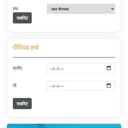
मंथ
पीरियड सर्च
फ्रॉम
तो