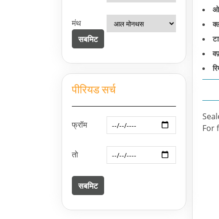
ओ
मंथ
क्
टा
वफ
रिम
पीरियड सर्च
Seal
फ्रॉम
For 
तो