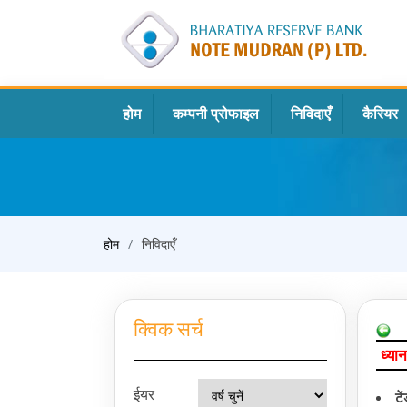
होम
कम्पनी प्रोफाइल
निविदाएँ
कैरियर
होम
निविदाएँ
क्विक सर्च
ध्यान
ईयर
टे