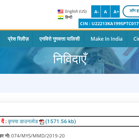
लॉग इ
English (US)
A-
A
A+
हिन्दी
CIN : U22213KA1995PTC017
प्रेस रिलीज़
एनविरो गुणवत्ता पालिसी
Make In India
Ci
निविदाएँ
 दें :
कृपया डाउनलोड
(1571.56 kb)
ंडर नो:
074/MYS/MMD/2019-20