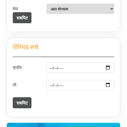
मंथ
पीरियड सर्च
फ्रॉम
तो