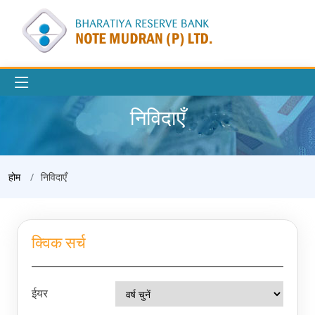
निविदाएँ
होम
निविदाएँ
क्विक सर्च
ईयर