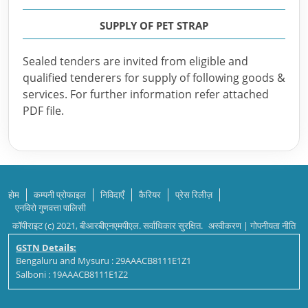
SUPPLY OF PET STRAP
Sealed tenders are invited from eligible and
qualified tenderers for supply of following goods &
services. For further information refer attached
PDF file.
होम
कम्पनी प्रोफाइल
निविदाएँ
कैरियर
प्रेस रिलीज़
एनविरो गुणवत्ता पालिसी
कॉपीराइट (c) 2021, बीआरबीएनएमपीएल. सर्वाधिकार सुरक्षित.
अस्वीकरण
|
गोपनीयता नीति
GSTN Details:
Bengaluru and Mysuru : 29AAACB8111E1Z1
Salboni : 19AAACB8111E1Z2