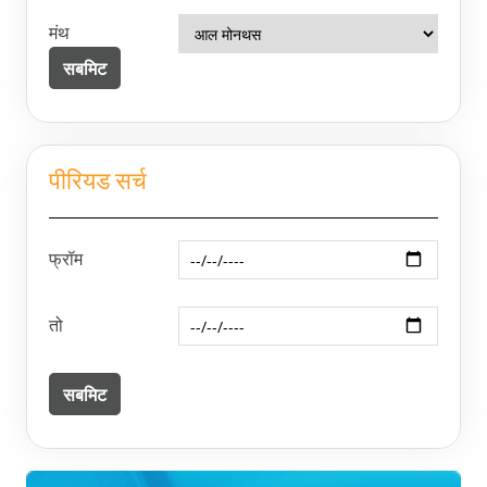
मंथ
पीरियड सर्च
फ्रॉम
तो