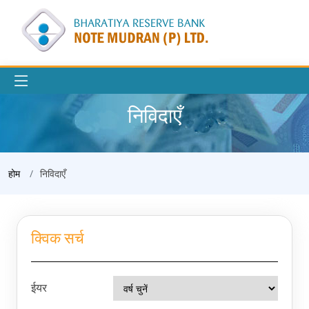
निविदाएँ
होम
निविदाएँ
क्विक सर्च
ईयर