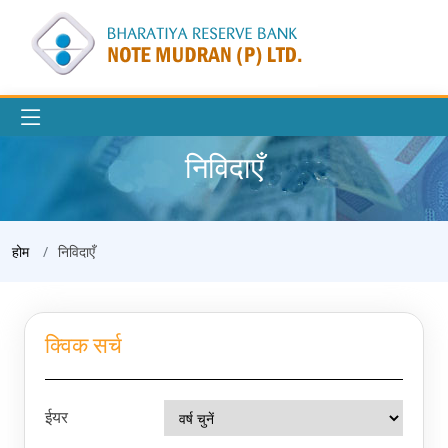
निविदाएँ
होम
निविदाएँ
क्विक सर्च
ईयर