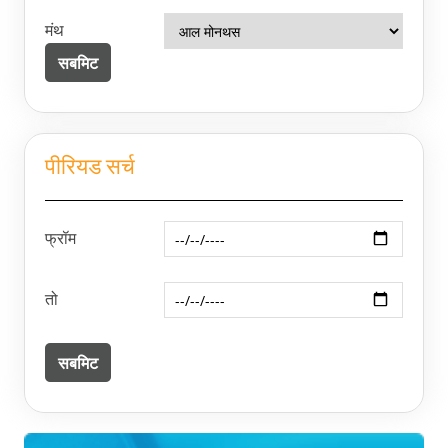
मंथ
पीरियड सर्च
फ्रॉम
तो