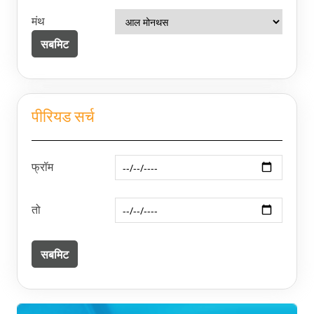
मंथ
पीरियड सर्च
फ्रॉम
तो