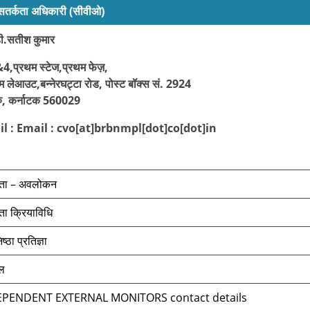
 सतर्कता अधिकारी (सीवीओ)
डी.सतीश कुमार
&4,प्रथम स्टेज,प्रथम फेज़,
म लेआउट,बन्नेरघट्टा रोड,
पोस्ट बॉक्स सं. 2924
ुरु, कर्नाटक 560029
l : Email : cvo[at]brbnmpl[dot]co[dot]in
k here to contact
कता – अवलोकन
ता क्रियाविधि
ष्ठा प्रतिज्ञा
एल
EPENDENT EXTERNAL MONITORS contact details