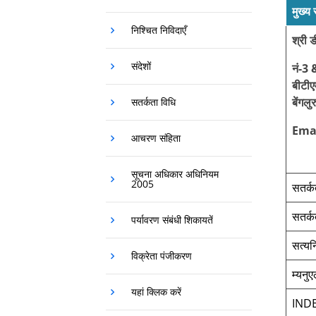
मुख्य
निश्‍चित निविदाएँ
श्री 
संदेशों
नं-3 
बीटीए
बेंगल
सतर्कता विधि
Emai
आचरण संहिता
Clic
सूचना अधिकार अधिनियम
2005
सतर्
सतर्क
पर्यावरण संबंधी शिकायतें
सत्यनि
विक्रेता पंजीकरण
म्यनु
यहां क्लिक करें
IND