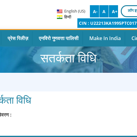
लॉग इ
English (US)
A-
A
A+
हिन्दी
CIN : U22213KA1995PTC017
प्रेस रिलीज़
एनविरो गुणवत्ता पालिसी
Make In India
Ci
सतर्कता विधि
्कता विधि
विवरण :